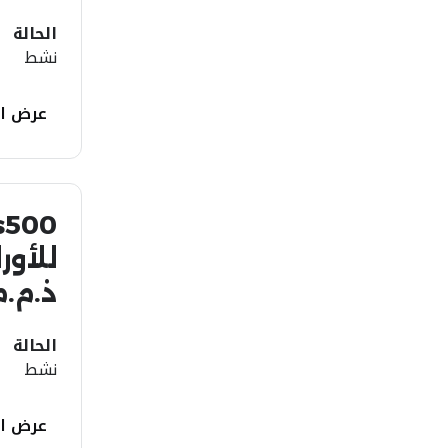
الحالة
نشط
عرض ال
للأور
ذ.م.م
الحالة
نشط
عرض ال