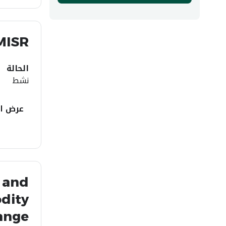
MISR
الحالة
نشط
عرض ال
 and
dity
ange