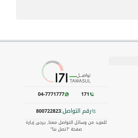
04-7771777
171
رقم التواصل:
800722823
للمزيد من وسائل التواصل معنا٫ يرجى زيارة
صفحة "اتصل بنا"